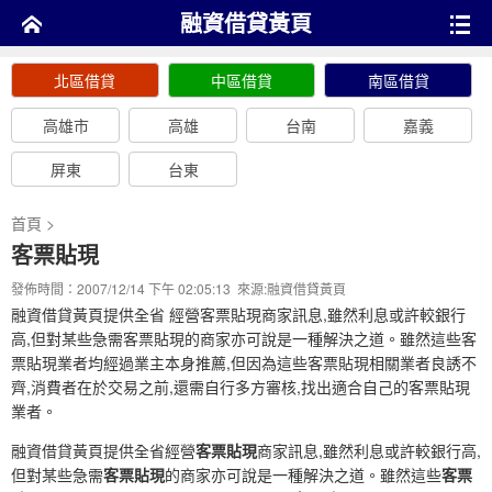
融資借貸黃頁
北區借貸
中區借貸
南區借貸
高雄市
高雄
台南
嘉義
屏東
台東
首頁
>
客票貼現
發佈時間：2007/12/14 下午 02:05:13 來源:
融資借貸黃頁
融資借貸黃頁提供全省 經營客票貼現商家訊息,雖然利息或許較銀行
高,但對某些急需客票貼現的商家亦可說是一種解決之道。雖然這些客
票貼現業者均經過業主本身推薦,但因為這些客票貼現相關業者良誘不
齊,消費者在於交易之前,還需自行多方審核,找出適合自己的客票貼現
業者。
融資借貸黃頁
提供全省經營
客票貼現
商家訊息,雖然利息或許較銀行高,
但對某些急需
客票貼現
的商家亦可說是一種解決之道。雖然這些
客票