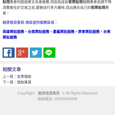
貼現
業者均經過業主本身推薦,但因為這些
客票貼現
相關業者良誘不齊,
消費者在於交易之前,還需自行多方審核,找出適合自己的
客票貼現
業
者。
融資借貸黃頁-南區提供服務區域：
高雄票貼服務，台南票貼服務，嘉義票貼服務，屏東票貼服務，台東
票貼服務
相關文章
上一頁：
支票借款
下一頁：
借款黃頁
CopyRight
融資借貸黃頁
© All Rights Reserved
聯絡電話: (02)89820008