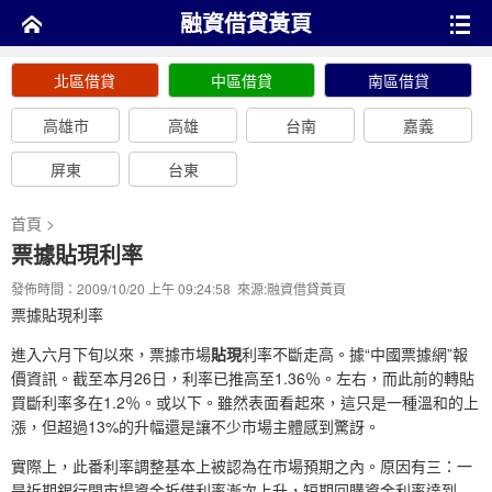
融資借貸黃頁
北區借貸
中區借貸
南區借貸
高雄市
高雄
台南
嘉義
屏東
台東
首頁
>
票據貼現利率
發佈時間：2009/10/20 上午 09:24:58 來源:
融資借貸黃頁
票據貼現利率
進入六月下旬以來，票據市場
貼現
利率不斷走高。據“中國票據網”報
價資訊。截至本月26日，利率已推高至1.36％。左右，而此前的轉貼
買斷利率多在1.2％。或以下。雖然表面看起來，這只是一種溫和的上
漲，但超過13%的升幅還是讓不少市場主體感到驚訝。
實際上，此番利率調整基本上被認為在市場預期之內。原因有三：一
是近期銀行間市場資金拆借利率漸次上升，短期回購資金利率達到