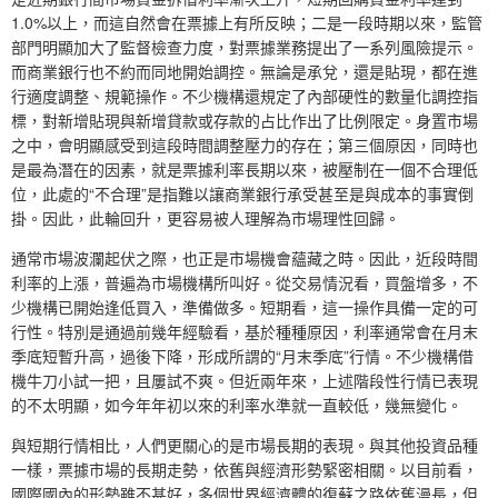
1.0%以上，而這自然會在票據上有所反映；二是一段時期以來，監管
部門明顯加大了監督檢查力度，對票據業務提出了一系列風險提示。
而商業銀行也不約而同地開始調控。無論是承兌，還是貼現，都在進
行適度調整、規範操作。不少機構還規定了內部硬性的數量化調控指
標，對新增貼現與新增貸款或存款的占比作出了比例限定。身置市場
之中，會明顯感受到這段時間調整壓力的存在；第三個原因，同時也
是最為潛在的因素，就是票據利率長期以來，被壓制在一個不合理低
位，此處的“不合理”是指難以讓商業銀行承受甚至是與成本的事實倒
掛。因此，此輪回升，更容易被人理解為市場理性回歸。
通常市場波瀾起伏之際，也正是市場機會蘊藏之時。因此，近段時間
利率的上漲，普遍為市場機構所叫好。從交易情況看，買盤增多，不
少機構已開始逢低買入，準備做多。短期看，這一操作具備一定的可
行性。特別是通過前幾年經驗看，基於種種原因，利率通常會在月末
季底短暫升高，過後下降，形成所謂的“月末季底”行情。不少機構借
機牛刀小試一把，且屢試不爽。但近兩年來，上述階段性行情已表現
的不太明顯，如今年年初以來的利率水準就一直較低，幾無變化。
與短期行情相比，人們更關心的是市場長期的表現。與其他投資品種
一樣，票據市場的長期走勢，依舊與經濟形勢緊密相關。以目前看，
國際國內的形勢雖不甚好，多個世界經濟體的復蘇之路依舊漫長，但