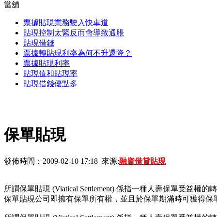
當舖
票據貼現業務駛入快車道
貼現控制太緊反而會導致通脹
貼現借錢
票據轉貼現利率為何不升還降？
票據貼現利率
貼現值和貼現率
貼現借錢優點多
保單貼現
發佈時間：2009-02-10 17:18 來源:
融資
借貸
貼現
所謂保單貼現 (Viatical Settlement) 係指一種人壽保單受
保單貼現公司即擁有保單所有權，並且於保單期滿時可獲得保